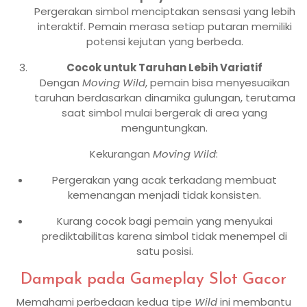
Pergerakan simbol menciptakan sensasi yang lebih
interaktif. Pemain merasa setiap putaran memiliki
potensi kejutan yang berbeda.
Cocok untuk Taruhan Lebih Variatif
Dengan
Moving Wild
, pemain bisa menyesuaikan
taruhan berdasarkan dinamika gulungan, terutama
saat simbol mulai bergerak di area yang
menguntungkan.
Kekurangan
Moving Wild
:
Pergerakan yang acak terkadang membuat
kemenangan menjadi tidak konsisten.
Kurang cocok bagi pemain yang menyukai
prediktabilitas karena simbol tidak menempel di
satu posisi.
Dampak pada Gameplay Slot Gacor
Memahami perbedaan kedua tipe
Wild
ini membantu