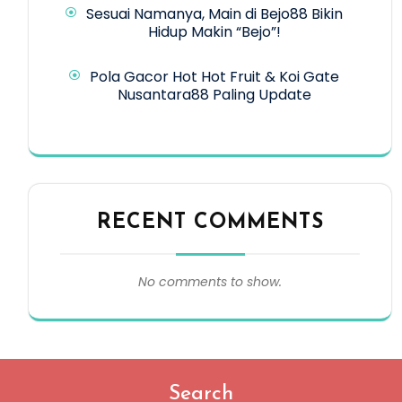
Sesuai Namanya, Main di Bejo88 Bikin
Hidup Makin “Bejo”!
Pola Gacor Hot Hot Fruit & Koi Gate
Nusantara88 Paling Update
RECENT COMMENTS
No comments to show.
Search