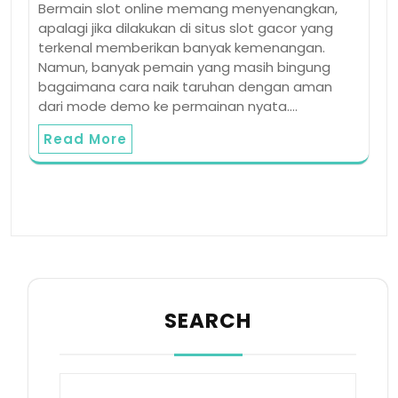
Bermain slot online memang menyenangkan,
apalagi jika dilakukan di situs slot gacor yang
terkenal memberikan banyak kemenangan.
Namun, banyak pemain yang masih bingung
bagaimana cara naik taruhan dengan aman
dari mode demo ke permainan nyata.…
Read More
SEARCH