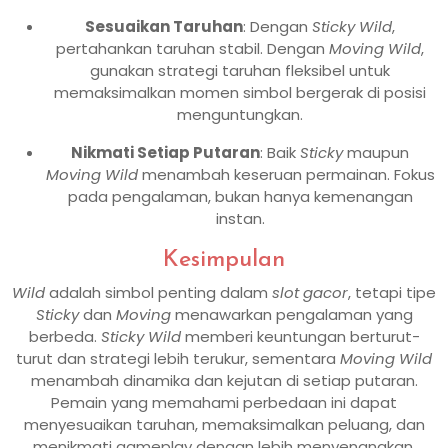
Sesuaikan Taruhan
: Dengan
Sticky Wild
,
pertahankan taruhan stabil. Dengan
Moving Wild
,
gunakan strategi taruhan fleksibel untuk
memaksimalkan momen simbol bergerak di posisi
menguntungkan.
Nikmati Setiap Putaran
: Baik
Sticky
maupun
Moving Wild
menambah keseruan permainan. Fokus
pada pengalaman, bukan hanya kemenangan
instan.
Kesimpulan
Wild
adalah simbol penting dalam
slot gacor
, tetapi tipe
Sticky
dan
Moving
menawarkan pengalaman yang
berbeda.
Sticky Wild
memberi keuntungan berturut-
turut dan strategi lebih terukur, sementara
Moving Wild
menambah dinamika dan kejutan di setiap putaran.
Pemain yang memahami perbedaan ini dapat
menyesuaikan taruhan, memaksimalkan peluang, dan
menikmati gameplay dengan lebih menyenangkan.