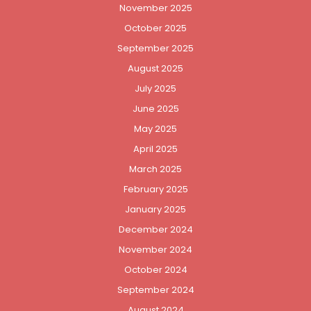
November 2025
October 2025
September 2025
August 2025
July 2025
June 2025
May 2025
April 2025
March 2025
February 2025
January 2025
December 2024
November 2024
October 2024
September 2024
August 2024