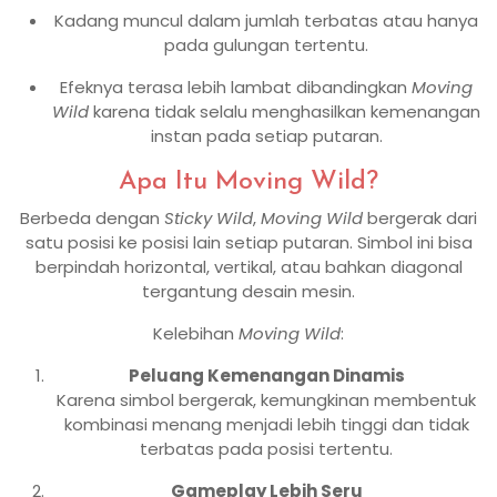
Kadang muncul dalam jumlah terbatas atau hanya
pada gulungan tertentu.
Efeknya terasa lebih lambat dibandingkan
Moving
Wild
karena tidak selalu menghasilkan kemenangan
instan pada setiap putaran.
Apa Itu Moving Wild?
Berbeda dengan
Sticky Wild
,
Moving Wild
bergerak dari
satu posisi ke posisi lain setiap putaran. Simbol ini bisa
berpindah horizontal, vertikal, atau bahkan diagonal
tergantung desain mesin.
Kelebihan
Moving Wild
:
Peluang Kemenangan Dinamis
Karena simbol bergerak, kemungkinan membentuk
kombinasi menang menjadi lebih tinggi dan tidak
terbatas pada posisi tertentu.
Gameplay Lebih Seru