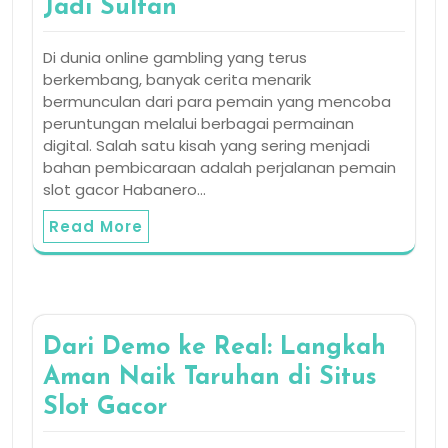
Jadi Sultan
Di dunia online gambling yang terus
berkembang, banyak cerita menarik
bermunculan dari para pemain yang mencoba
peruntungan melalui berbagai permainan
digital. Salah satu kisah yang sering menjadi
bahan pembicaraan adalah perjalanan pemain
slot gacor Habanero…
Read More
Dari Demo ke Real: Langkah
Aman Naik Taruhan di Situs
Slot Gacor