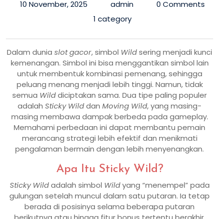
10 November, 2025
admin
0 Comments
1 category
Dalam dunia
slot gacor
, simbol
Wild
sering menjadi kunci
kemenangan. Simbol ini bisa menggantikan simbol lain
untuk membentuk kombinasi pemenang, sehingga
peluang menang menjadi lebih tinggi. Namun, tidak
semua
Wild
diciptakan sama. Dua tipe paling populer
adalah
Sticky Wild
dan
Moving Wild
, yang masing-
masing membawa dampak berbeda pada gameplay.
Memahami perbedaan ini dapat membantu pemain
merancang strategi lebih efektif dan menikmati
pengalaman bermain dengan lebih menyenangkan.
Apa Itu Sticky Wild?
Sticky Wild
adalah simbol
Wild
yang “menempel” pada
gulungan setelah muncul dalam satu putaran. Ia tetap
berada di posisinya selama beberapa putaran
berikutnya atau hingga fitur bonus tertentu berakhir.