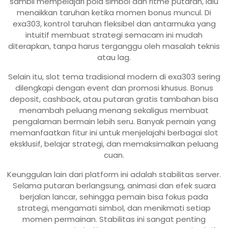
sambil mempelajari pola simbol dan ritme putaran, lalu
menaikkan taruhan ketika momen bonus muncul. Di
exa303, kontrol taruhan fleksibel dan antarmuka yang
intuitif membuat strategi semacam ini mudah
diterapkan, tanpa harus terganggu oleh masalah teknis
atau lag.
Selain itu, slot tema tradisional modern di exa303 sering
dilengkapi dengan event dan promosi khusus. Bonus
deposit, cashback, atau putaran gratis tambahan bisa
menambah peluang menang sekaligus membuat
pengalaman bermain lebih seru. Banyak pemain yang
memanfaatkan fitur ini untuk menjelajahi berbagai slot
eksklusif, belajar strategi, dan memaksimalkan peluang
cuan.
Keunggulan lain dari platform ini adalah stabilitas server.
Selama putaran berlangsung, animasi dan efek suara
berjalan lancar, sehingga pemain bisa fokus pada
strategi, mengamati simbol, dan menikmati setiap
momen permainan. Stabilitas ini sangat penting