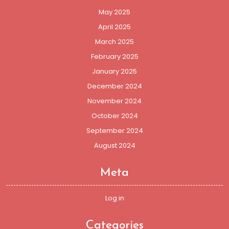
May 2025
April 2025
March 2025
February 2025
January 2025
December 2024
November 2024
October 2024
September 2024
August 2024
Meta
Log in
Categories