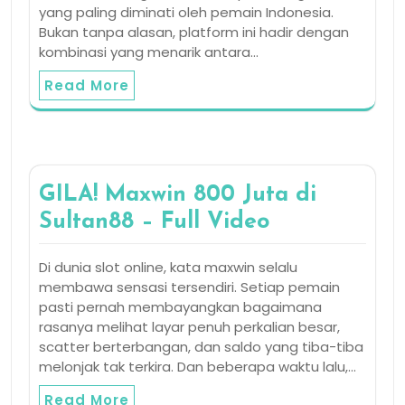
yang paling diminati oleh pemain Indonesia.
Bukan tanpa alasan, platform ini hadir dengan
kombinasi yang menarik antara…
Read More
GILA! Maxwin 800 Juta di
Sultan88 – Full Video
Di dunia slot online, kata maxwin selalu
membawa sensasi tersendiri. Setiap pemain
pasti pernah membayangkan bagaimana
rasanya melihat layar penuh perkalian besar,
scatter berterbangan, dan saldo yang tiba-tiba
melonjak tak terkira. Dan beberapa waktu lalu,…
Read More