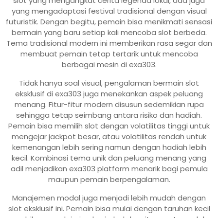
slot yang mengangkat cerita legenda lokal, ada juga
yang mengadaptasi festival tradisional dengan visual
futuristik. Dengan begitu, pemain bisa menikmati sensasi
bermain yang baru setiap kali mencoba slot berbeda.
Tema tradisional modern ini memberikan rasa segar dan
membuat pemain tetap tertarik untuk mencoba
berbagai mesin di exa303.
Tidak hanya soal visual, pengalaman bermain slot
eksklusif di exa303 juga menekankan aspek peluang
menang. Fitur-fitur modern disusun sedemikian rupa
sehingga tetap seimbang antara risiko dan hadiah.
Pemain bisa memilih slot dengan volatilitas tinggi untuk
mengejar jackpot besar, atau volatilitas rendah untuk
kemenangan lebih sering namun dengan hadiah lebih
kecil. Kombinasi tema unik dan peluang menang yang
adil menjadikan exa303 platform menarik bagi pemula
maupun pemain berpengalaman.
Manajemen modal juga menjadi lebih mudah dengan
slot eksklusif ini. Pemain bisa mulai dengan taruhan kecil