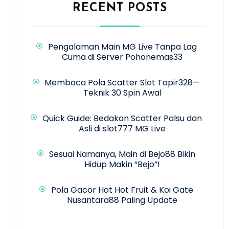
RECENT POSTS
Pengalaman Main MG Live Tanpa Lag
Cuma di Server Pohonemas33
Membaca Pola Scatter Slot Tapir328—
Teknik 30 Spin Awal
Quick Guide: Bedakan Scatter Palsu dan
Asli di slot777 MG Live
Sesuai Namanya, Main di Bejo88 Bikin
Hidup Makin “Bejo”!
Pola Gacor Hot Hot Fruit & Koi Gate
Nusantara88 Paling Update