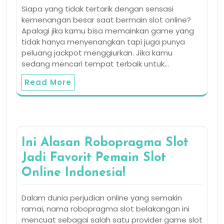
Siapa yang tidak tertarik dengan sensasi
kemenangan besar saat bermain slot online?
Apalagi jika kamu bisa memainkan game yang
tidak hanya menyenangkan tapi juga punya
peluang jackpot menggiurkan. Jika kamu
sedang mencari tempat terbaik untuk…
Read More
Ini Alasan Robopragma Slot
Jadi Favorit Pemain Slot
Online Indonesia!
Dalam dunia perjudian online yang semakin
ramai, nama robopragma slot belakangan ini
mencuat sebagai salah satu provider game slot