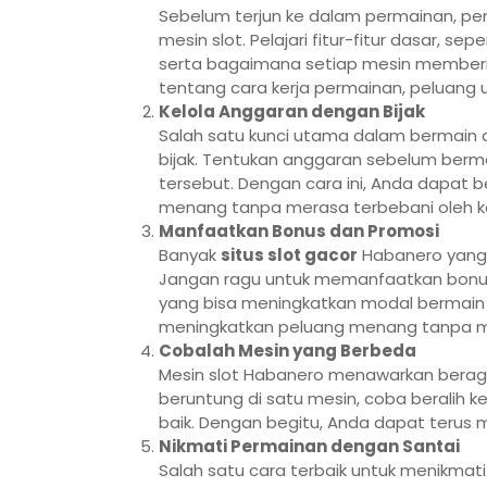
Sebelum terjun ke dalam permainan, p
mesin slot. Pelajari fitur-fitur dasar, s
serta bagaimana setiap mesin membe
tentang cara kerja permainan, peluang
Kelola Anggaran dengan Bijak
Salah satu kunci utama dalam bermain 
bijak. Tentukan anggaran sebelum berm
tersebut. Dengan cara ini, Anda dapat
menang tanpa merasa terbebani oleh k
Manfaatkan Bonus dan Promosi
Banyak
situs slot gacor
Habanero yang 
Jangan ragu untuk memanfaatkan bonus 
yang bisa meningkatkan modal bermain A
meningkatkan peluang menang tanpa m
Cobalah Mesin yang Berbeda
Mesin slot Habanero menawarkan beraga
beruntung di satu mesin, coba beralih 
baik. Dengan begitu, Anda dapat teru
Nikmati Permainan dengan Santai
Salah satu cara terbaik untuk menikmati