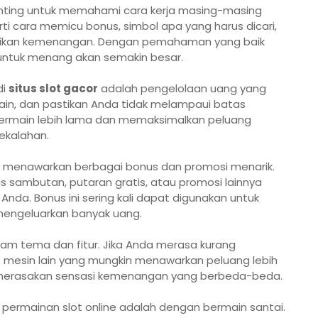
enting untuk memahami cara kerja masing-masing
eperti cara memicu bonus, simbol apa yang harus dicari,
rikan kemenangan. Dengan pemahaman yang baik
 untuk menang akan semakin besar.
di
situs slot gacor
adalah pengelolaan uang yang
ain, dan pastikan Anda tidak melampaui batas
 bermain lebih lama dan memaksimalkan peluang
ekalahan.
menawarkan berbagai bonus dan promosi menarik.
sambutan, putaran gratis, atau promosi lainnya
nda. Bonus ini sering kali dapat digunakan untuk
engeluarkan banyak uang.
m tema dan fitur. Jika Anda merasa kurang
ke mesin lain yang mungkin menawarkan peluang lebih
s merasakan sensasi kemenangan yang berbeda-beda.
 permainan slot online adalah dengan bermain santai.