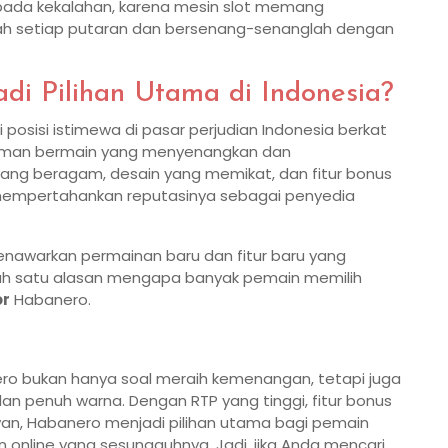
 pada kekalahan, karena mesin slot memang
ah setiap putaran dan bersenang-senanglah dengan
i Pilihan Utama di Indonesia?
osisi istimewa di pasar perjudian Indonesia berkat
aman bermain yang menyenangkan dan
ang beragam, desain yang memikat, dan fitur bonus
mempertahankan reputasinya sebagai penyedia
 menawarkan permainan baru dan fitur baru yang
alah satu alasan mengapa banyak pemain memilih
or
Habanero.
o bukan hanya soal meraih kemenangan, tetapi juga
n penuh warna. Dengan RTP yang tinggi, fitur bonus
an, Habanero menjadi pilihan utama bagi pemain
n online yang sesungguhnya. Jadi, jika Anda mencari