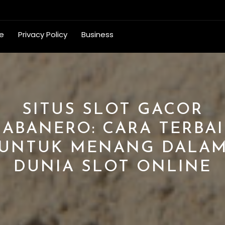
e
Privacy Policy
Business
SITUS SLOT GACOR
ABANERO: CARA TERBA
UNTUK MENANG DALA
DUNIA SLOT ONLINE