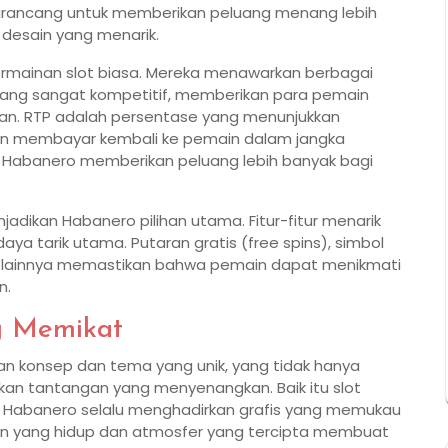
 dirancang untuk memberikan peluang menang lebih
n desain yang menarik.
rmainan slot biasa. Mereka menawarkan berbagai
ang sangat kompetitif, memberikan para pemain
an. RTP adalah persentase yang menunjukkan
an membayar kembali ke pemain dalam jangka
, Habanero memberikan peluang lebih banyak bagi
jadikan Habanero pilihan utama. Fitur-fitur menarik
ya tarik utama. Putaran gratis (free spins), simbol
nus lainnya memastikan bahwa pemain dapat menikmati
n.
g Memikat
an konsep dan tema yang unik, yang tidak hanya
rkan tantangan yang menyenangkan. Baik itu slot
h, Habanero selalu menghadirkan grafis yang memukau
an yang hidup dan atmosfer yang tercipta membuat