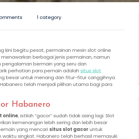
Comments
1 category
g kini begitu pesat, permainan mesin slot online
g menawarkan berbagai jenis permainan, namun
n pengalaman bermain yang seru dan
rik perhatian para pemain adalah
situs slot
g besar untuk menang dan fitur-fitur canggihnya.
abanero telah menjadi pilihan utama bagi para
cor Habanero
t online
, istilah “gacor” sudah tidak asing lagi. Slot
ikan kemenangan lebih sering dan lebih besar
k pemain yang mencari
situs slot gacor
untuk
waktu singkat. Habanero telah berhasil memasuki