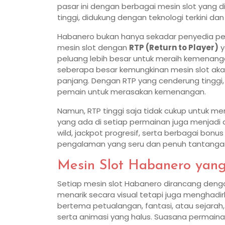
pasar ini dengan berbagai mesin slot yang
tinggi, didukung dengan teknologi terkini da
Habanero bukan hanya sekadar penyedia pe
mesin slot dengan
RTP (Return to Player)
y
peluang lebih besar untuk meraih kemenang
seberapa besar kemungkinan mesin slot ak
panjang. Dengan RTP yang cenderung tinggi
pemain untuk merasakan kemenangan.
Namun, RTP tinggi saja tidak cukup untuk men
yang ada di setiap permainan juga menjadi da
wild, jackpot progresif, serta berbagai bo
pengalaman yang seru dan penuh tantanga
Mesin Slot Habanero yan
Setiap mesin slot Habanero dirancang deng
menarik secara visual tetapi juga menghadi
bertema petualangan, fantasi, atau sejara
serta animasi yang halus. Suasana permain