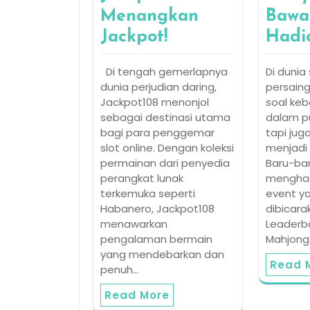
Menangkan
Bawa
Jackpot!
Hadi
Di tengah gemerlapnya
Di dunia 
dunia perjudian daring,
persaing
Jackpot108 menonjol
soal ke
sebagai destinasi utama
dalam p
bagi para penggemar
tapi jug
slot online. Dengan koleksi
menjadi 
permainan dari penyedia
Baru-bar
perangkat lunak
menghad
terkemuka seperti
event y
Habanero, Jackpot108
dibicara
menawarkan
Leaderb
pengalaman bermain
Mahjong
yang mendebarkan dan
Read 
penuh…
Read More