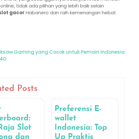
line, tidak ada pilihan yang lebih baik selain
 slot gacor
Habanero dan raih kemenangan hebat
acksaw Gaming yang Cocok untuk Pemain Indonesia
a4D
ated Posts
t
Preferensi E-
erboard:
wallet
Raja Slot
Indonesia: Top
ong dan
Up Praktis