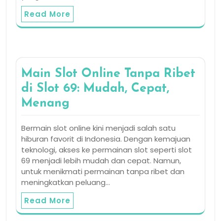
Read More
Main Slot Online Tanpa Ribet
di Slot 69: Mudah, Cepat,
Menang
Bermain slot online kini menjadi salah satu
hiburan favorit di Indonesia. Dengan kemajuan
teknologi, akses ke permainan slot seperti slot
69 menjadi lebih mudah dan cepat. Namun,
untuk menikmati permainan tanpa ribet dan
meningkatkan peluang…
Read More