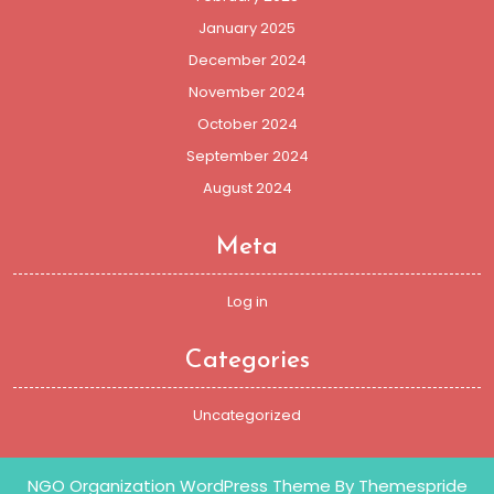
January 2025
December 2024
November 2024
October 2024
September 2024
August 2024
Meta
Log in
Categories
Uncategorized
NGO Organization WordPress Theme
By Themespride