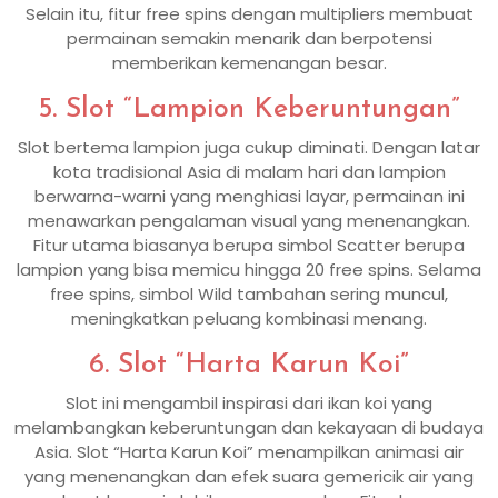
Selain itu, fitur free spins dengan multipliers membuat
permainan semakin menarik dan berpotensi
memberikan kemenangan besar.
5. Slot “Lampion Keberuntungan”
Slot bertema lampion juga cukup diminati. Dengan latar
kota tradisional Asia di malam hari dan lampion
berwarna-warni yang menghiasi layar, permainan ini
menawarkan pengalaman visual yang menenangkan.
Fitur utama biasanya berupa simbol Scatter berupa
lampion yang bisa memicu hingga 20 free spins. Selama
free spins, simbol Wild tambahan sering muncul,
meningkatkan peluang kombinasi menang.
6. Slot “Harta Karun Koi”
Slot ini mengambil inspirasi dari ikan koi yang
melambangkan keberuntungan dan kekayaan di budaya
Asia. Slot “Harta Karun Koi” menampilkan animasi air
yang menenangkan dan efek suara gemericik air yang