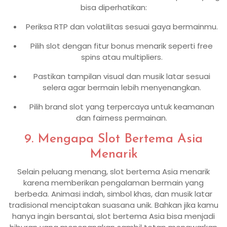
bisa diperhatikan:
Periksa RTP dan volatilitas sesuai gaya bermainmu.
Pilih slot dengan fitur bonus menarik seperti free
spins atau multipliers.
Pastikan tampilan visual dan musik latar sesuai
selera agar bermain lebih menyenangkan.
Pilih brand slot yang terpercaya untuk keamanan
dan fairness permainan.
9. Mengapa Slot Bertema Asia
Menarik
Selain peluang menang, slot bertema Asia menarik
karena memberikan pengalaman bermain yang
berbeda. Animasi indah, simbol khas, dan musik latar
tradisional menciptakan suasana unik. Bahkan jika kamu
hanya ingin bersantai, slot bertema Asia bisa menjadi