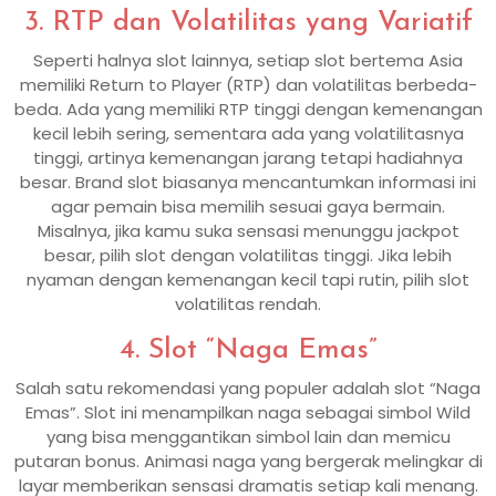
3. RTP dan Volatilitas yang Variatif
Seperti halnya slot lainnya, setiap slot bertema Asia
memiliki Return to Player (RTP) dan volatilitas berbeda-
beda. Ada yang memiliki RTP tinggi dengan kemenangan
kecil lebih sering, sementara ada yang volatilitasnya
tinggi, artinya kemenangan jarang tetapi hadiahnya
besar. Brand slot biasanya mencantumkan informasi ini
agar pemain bisa memilih sesuai gaya bermain.
Misalnya, jika kamu suka sensasi menunggu jackpot
besar, pilih slot dengan volatilitas tinggi. Jika lebih
nyaman dengan kemenangan kecil tapi rutin, pilih slot
volatilitas rendah.
4. Slot “Naga Emas”
Salah satu rekomendasi yang populer adalah slot “Naga
Emas”. Slot ini menampilkan naga sebagai simbol Wild
yang bisa menggantikan simbol lain dan memicu
putaran bonus. Animasi naga yang bergerak melingkar di
layar memberikan sensasi dramatis setiap kali menang.