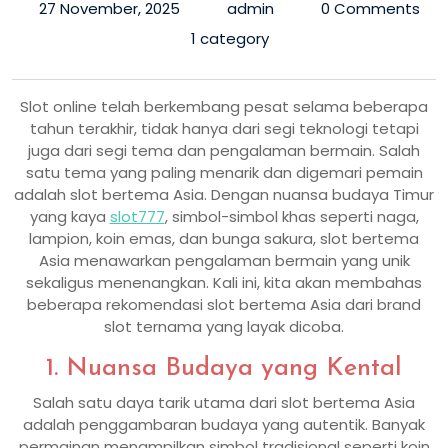
27 November, 2025
admin
0 Comments
1 category
Slot online telah berkembang pesat selama beberapa
tahun terakhir, tidak hanya dari segi teknologi tetapi
juga dari segi tema dan pengalaman bermain. Salah
satu tema yang paling menarik dan digemari pemain
adalah slot bertema Asia. Dengan nuansa budaya Timur
yang kaya
slot777
, simbol-simbol khas seperti naga,
lampion, koin emas, dan bunga sakura, slot bertema
Asia menawarkan pengalaman bermain yang unik
sekaligus menenangkan. Kali ini, kita akan membahas
beberapa rekomendasi slot bertema Asia dari brand
slot ternama yang layak dicoba.
1. Nuansa Budaya yang Kental
Salah satu daya tarik utama dari slot bertema Asia
adalah penggambaran budaya yang autentik. Banyak
permainan menampilkan simbol tradisional seperti koin