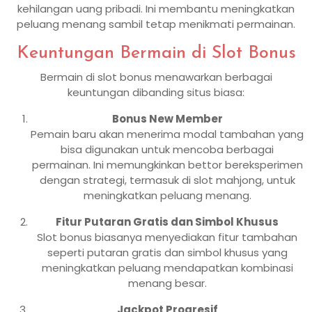
kehilangan uang pribadi. Ini membantu meningkatkan
peluang menang sambil tetap menikmati permainan.
Keuntungan Bermain di Slot Bonus
Bermain di slot bonus menawarkan berbagai
keuntungan dibanding situs biasa:
Bonus New Member
Pemain baru akan menerima modal tambahan yang
bisa digunakan untuk mencoba berbagai
permainan. Ini memungkinkan bettor bereksperimen
dengan strategi, termasuk di slot mahjong, untuk
meningkatkan peluang menang.
Fitur Putaran Gratis dan Simbol Khusus
Slot bonus biasanya menyediakan fitur tambahan
seperti putaran gratis dan simbol khusus yang
meningkatkan peluang mendapatkan kombinasi
menang besar.
Jackpot Progresif