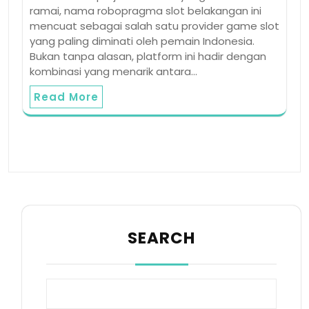
ramai, nama robopragma slot belakangan ini
mencuat sebagai salah satu provider game slot
yang paling diminati oleh pemain Indonesia.
Bukan tanpa alasan, platform ini hadir dengan
kombinasi yang menarik antara…
Read More
SEARCH