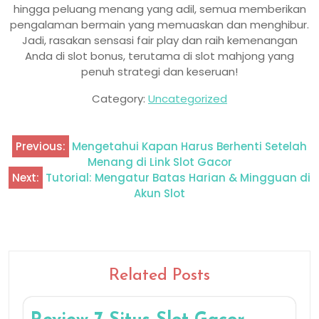
hingga peluang menang yang adil, semua memberikan
pengalaman bermain yang memuaskan dan menghibur.
Jadi, rasakan sensasi fair play dan raih kemenangan
Anda di slot bonus, terutama di slot mahjong yang
penuh strategi dan keseruan!
Category:
Uncategorized
Previous:
Mengetahui Kapan Harus Berhenti Setelah
Post
Menang di Link Slot Gacor
navigation
Next:
Tutorial: Mengatur Batas Harian & Mingguan di
Akun Slot
Related Posts