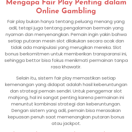
Mengapa Fair Play Penting dalam
Online Gambling
Fair play bukan hanya tentang peluang menang yang
adil, tetapi juga tentang pengalaman bermain yang
nyaman dan menyenangkan. Pemain ingin yakin bahwa
setiap putaran mesin slot dilakukan secara acak dan
tidak ada manipulasi yang merugikan mereka. Slot
bonus berkomitmen untuk memberikan transparansi ini,
sehingga bettor bisa fokus menikmati permainan tanpa
rasa khawatir.
Selain itu, sistem fair play memastikan setiap
kemenangan yang didapat adalah hasil keberuntungan
dan strategi pemain sendiri. Untuk penggemar slot
mahjong, hal ini sangat penting karena permainan ini
menuntut kombinasi strategi dan keberuntungan.
Dengan sistem yang adil, pemain bisa merasakan
kepuasan penuh saat memenangkan putaran bonus
atau jackpot.