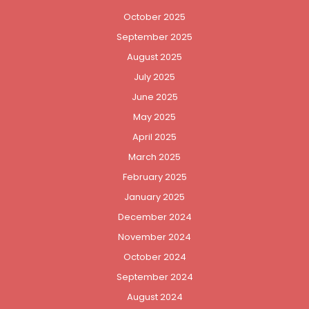
October 2025
September 2025
August 2025
July 2025
June 2025
May 2025
April 2025
March 2025
February 2025
January 2025
December 2024
November 2024
October 2024
September 2024
August 2024