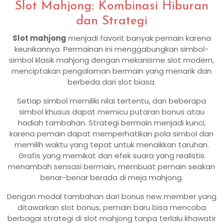
Slot Mahjong: Kombinasi Hiburan
dan Strategi
Slot mahjong
menjadi favorit banyak pemain karena
keunikannya. Permainan ini menggabungkan simbol-
simbol klasik mahjong dengan mekanisme slot modern,
menciptakan pengalaman bermain yang menarik dan
berbeda dari slot biasa.
Setiap simbol memiliki nilai tertentu, dan beberapa
simbol khusus dapat memicu putaran bonus atau
hadiah tambahan. Strategi bermain menjadi kunci,
karena pemain dapat memperhatikan pola simbol dan
memilih waktu yang tepat untuk menaikkan taruhan.
Grafis yang memikat dan efek suara yang realistis
menambah sensasi bermain, membuat pemain seakan
benar-benar berada di meja mahjong.
Dengan modal tambahan dari bonus new member yang
ditawarkan slot bonus, pemain baru bisa mencoba
berbagai strategi di slot mahjong tanpa terlalu khawatir