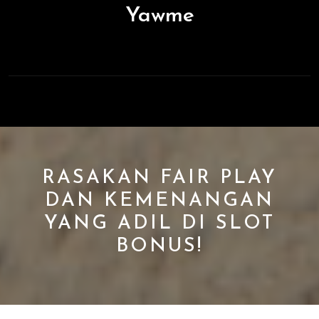
Skip
Yawme
to
content
Open
Button
RASAKAN FAIR PLAY
DAN KEMENANGAN
YANG ADIL DI SLOT
BONUS!