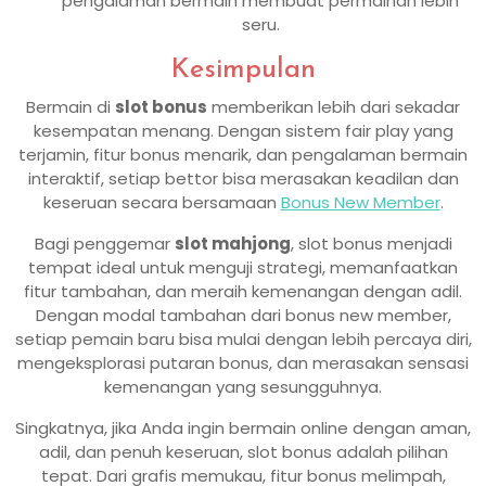
pengalaman bermain membuat permainan lebih
seru.
Kesimpulan
Bermain di
slot bonus
memberikan lebih dari sekadar
kesempatan menang. Dengan sistem fair play yang
terjamin, fitur bonus menarik, dan pengalaman bermain
interaktif, setiap bettor bisa merasakan keadilan dan
keseruan secara bersamaan
Bonus New Member
.
Bagi penggemar
slot mahjong
, slot bonus menjadi
tempat ideal untuk menguji strategi, memanfaatkan
fitur tambahan, dan meraih kemenangan dengan adil.
Dengan modal tambahan dari bonus new member,
setiap pemain baru bisa mulai dengan lebih percaya diri,
mengeksplorasi putaran bonus, dan merasakan sensasi
kemenangan yang sesungguhnya.
Singkatnya, jika Anda ingin bermain online dengan aman,
adil, dan penuh keseruan, slot bonus adalah pilihan
tepat. Dari grafis memukau, fitur bonus melimpah,