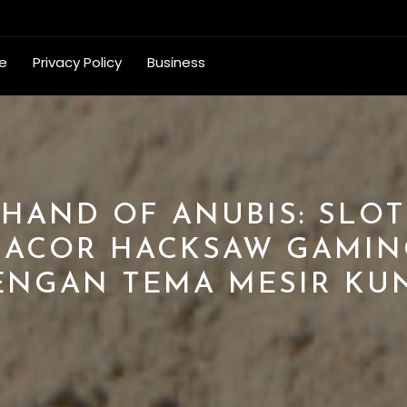
e
Privacy Policy
Business
HAND OF ANUBIS: SLOT
GACOR HACKSAW GAMIN
ENGAN TEMA MESIR KU