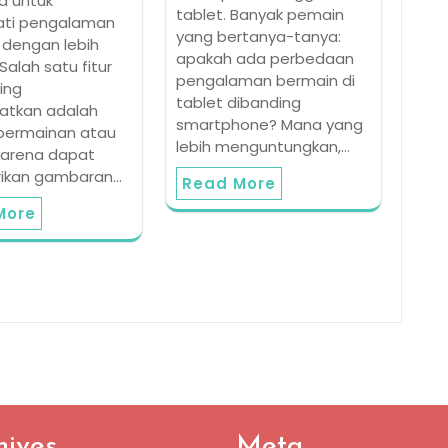
a untuk
tablet. Banyak pemain
ti pengalaman
yang bertanya-tanya:
 dengan lebih
apakah ada perbedaan
Salah satu fitur
pengalaman bermain di
ing
tablet dibanding
atkan adalah
smartphone? Mana yang
 permainan atau
lebih menguntungkan,…
 karena dapat
ikan gambaran…
Read More
More
hives
Meta