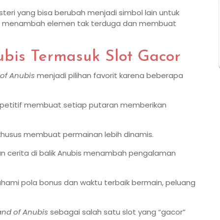
misteri yang bisa berubah menjadi simbol lain untuk
ini menambah elemen tak terduga dan membuat
bis Termasuk Slot Gacor
of Anubis
menjadi pilihan favorit karena beberapa
mpetitif membuat setiap putaran memberikan
l khusus membuat permainan lebih dinamis.
 dan cerita di balik Anubis menambah pengalaman
ami pola bonus dan waktu terbaik bermain, peluang
nd of Anubis
sebagai salah satu slot yang “gacor”