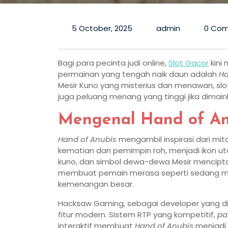
5 October, 2025
admin
0 Co
Bagi para pecinta judi online,
Slot Gacor
kini 
permainan yang tengah naik daun adalah
Ha
Mesir Kuno yang misterius dan menawan, slot
juga peluang menang yang tinggi jika dimain
Mengenal Hand of An
Hand of Anubis
mengambil inspirasi dari mit
kematian dan pemimpin roh, menjadi ikon uta
kuno, dan simbol dewa-dewa Mesir mencipta
membuat pemain merasa seperti sedang menj
kemenangan besar.
Hacksaw Gaming, sebagai developer yang di
fitur modern. Sistem RTP yang kompetitif,
pa
interaktif membuat
Hand of Anubis
menjadi s