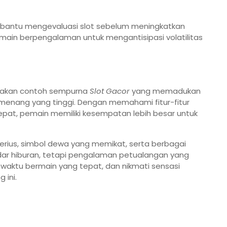
mbantu mengevaluasi slot sebelum meningkatkan
pemain berpengalaman untuk mengantisipasi volatilitas
pakan contoh sempurna
Slot Gacor
yang memadukan
 menang yang tinggi. Dengan memahami fitur-fitur
pat, pemain memiliki kesempatan lebih besar untuk
erius, simbol dewa yang memikat, serta berbagai
ar hiburan, tetapi pengalaman petualangan yang
h waktu bermain yang tepat, dan nikmati sensasi
 ini.