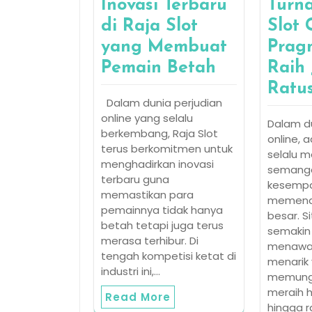
Inovasi Terbaru
Turn
di Raja Slot
Slot 
yang Membuat
Pragm
Pemain Betah
Raih
Ratus
Dalam dunia perjudian
online yang selalu
Dalam du
berkembang, Raja Slot
online, 
terus berkomitmen untuk
selalu 
menghadirkan inovasi
semanga
terbaru guna
kesempa
memastikan para
memena
pemainnya tidak hanya
besar. Si
betah tetapi juga terus
semakin 
merasa terhibur. Di
menawa
tengah kompetisi ketat di
menarik
industri ini,…
memung
meraih h
Read More
hingga 