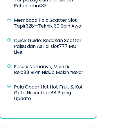
Pohonemas33
Membaca Pola Scatter Slot
Tapir328—Teknik 30 Spin Awal
Quick Guide: Bedakan Scatter
Palsu dan Asli di slot777 MG
Live
Sesuai Namanya, Main di
Bejo88 Bikin Hidup Makin “Bejo”!
Pola Gacor Hot Hot Fruit & Koi
Gate Nusantara88 Paling
Update