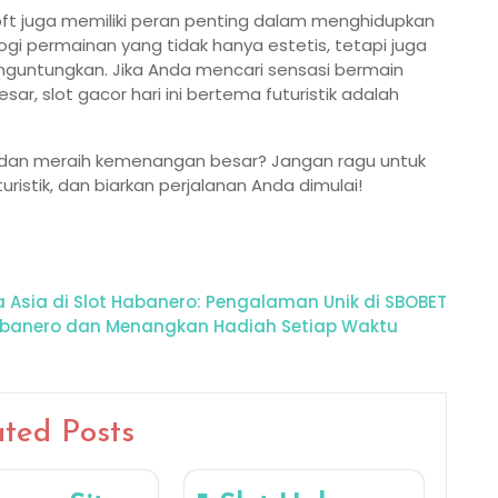
oft juga memiliki peran penting dalam menghidupkan
logi permainan yang tidak hanya estetis, tetapi juga
untungkan. Jika Anda mencari sensasi bermain
r, slot gacor hari ini bertema futuristik adalah
n dan meraih kemenangan besar? Jangan ragu untuk
ristik, dan biarkan perjalanan Anda dimulai!
Asia di Slot Habanero: Pengalaman Unik di SBOBET
abanero dan Menangkan Hadiah Setiap Waktu
ated Posts