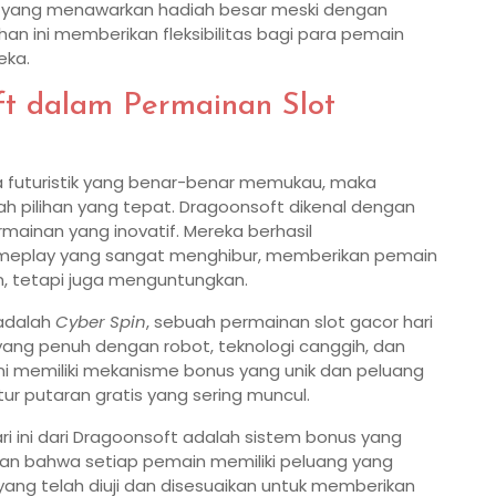
ggi yang menawarkan hadiah besar meski dengan
han ini memberikan fleksibilitas bagi para pemain
eka.
t dalam Permainan Slot
ma futuristik yang benar-benar memukau, maka
h pilihan yang tepat. Dragoonsoft dikenal dengan
rmainan yang inovatif. Mereka berhasil
meplay yang sangat menghibur, memberikan pemain
, tetapi juga menguntungkan.
 adalah
Cyber Spin
, sebuah permainan slot gacor hari
k yang penuh dengan robot, teknologi canggih, dan
ni memiliki mekanisme bonus yang unik dan peluang
r putaran gratis yang sering muncul.
ri ini dari Dragoonsoft adalah sistem bonus yang
kan bahwa setiap pemain memiliki peluang yang
yang telah diuji dan disesuaikan untuk memberikan