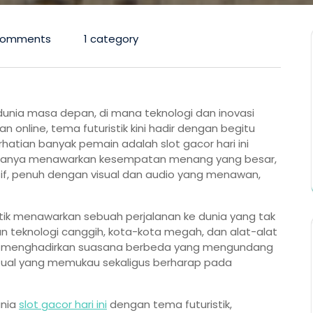
Comments
1 category
nia masa depan, di mana teknologi dan inovasi
online, tema futuristik kini hadir dengan begitu
hatian banyak pemain adalah slot gacor hari ini
ak hanya menawarkan kesempatan menang yang besar,
if, penuh dengan visual dan audio yang menawan,
istik menawarkan sebuah perjalanan ke dunia yang tak
n teknologi canggih, kota-kota megah, dan alat-alat
ini menghadirkan suasana berbeda yang mengundang
rtual yang memukau sekaligus berharap pada
unia
slot gacor hari ini
dengan tema futuristik,