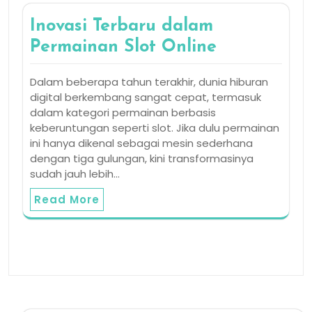
Inovasi Terbaru dalam
Permainan Slot Online
Dalam beberapa tahun terakhir, dunia hiburan
digital berkembang sangat cepat, termasuk
dalam kategori permainan berbasis
keberuntungan seperti slot. Jika dulu permainan
ini hanya dikenal sebagai mesin sederhana
dengan tiga gulungan, kini transformasinya
sudah jauh lebih…
Read More