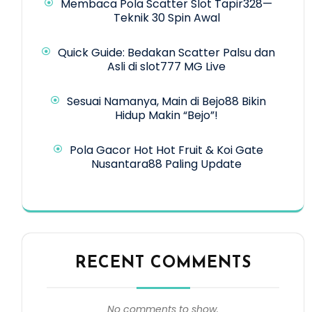
Membaca Pola Scatter Slot Tapir328—
Teknik 30 Spin Awal
Quick Guide: Bedakan Scatter Palsu dan
Asli di slot777 MG Live
Sesuai Namanya, Main di Bejo88 Bikin
Hidup Makin “Bejo”!
Pola Gacor Hot Hot Fruit & Koi Gate
Nusantara88 Paling Update
RECENT COMMENTS
No comments to show.