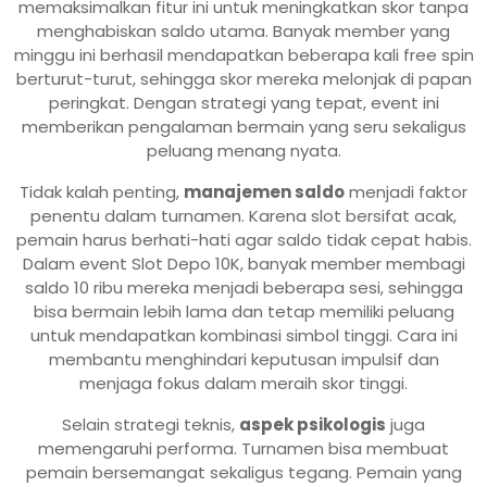
memaksimalkan fitur ini untuk meningkatkan skor tanpa
menghabiskan saldo utama. Banyak member yang
minggu ini berhasil mendapatkan beberapa kali free spin
berturut-turut, sehingga skor mereka melonjak di papan
peringkat. Dengan strategi yang tepat, event ini
memberikan pengalaman bermain yang seru sekaligus
peluang menang nyata.
Tidak kalah penting,
manajemen saldo
menjadi faktor
penentu dalam turnamen. Karena slot bersifat acak,
pemain harus berhati-hati agar saldo tidak cepat habis.
Dalam event Slot Depo 10K, banyak member membagi
saldo 10 ribu mereka menjadi beberapa sesi, sehingga
bisa bermain lebih lama dan tetap memiliki peluang
untuk mendapatkan kombinasi simbol tinggi. Cara ini
membantu menghindari keputusan impulsif dan
menjaga fokus dalam meraih skor tinggi.
Selain strategi teknis,
aspek psikologis
juga
memengaruhi performa. Turnamen bisa membuat
pemain bersemangat sekaligus tegang. Pemain yang