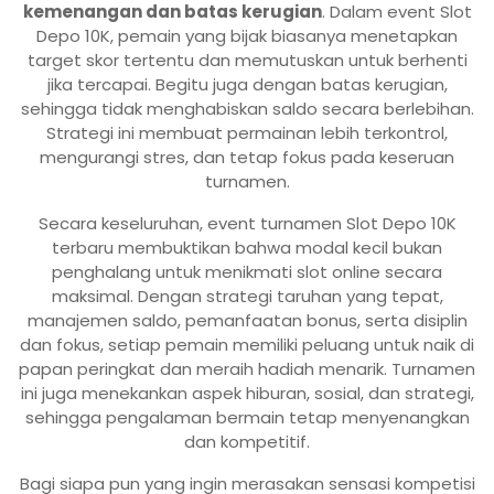
kemenangan dan batas kerugian
. Dalam event Slot
Depo 10K, pemain yang bijak biasanya menetapkan
target skor tertentu dan memutuskan untuk berhenti
jika tercapai. Begitu juga dengan batas kerugian,
sehingga tidak menghabiskan saldo secara berlebihan.
Strategi ini membuat permainan lebih terkontrol,
mengurangi stres, dan tetap fokus pada keseruan
turnamen.
Secara keseluruhan, event turnamen Slot Depo 10K
terbaru membuktikan bahwa modal kecil bukan
penghalang untuk menikmati slot online secara
maksimal. Dengan strategi taruhan yang tepat,
manajemen saldo, pemanfaatan bonus, serta disiplin
dan fokus, setiap pemain memiliki peluang untuk naik di
papan peringkat dan meraih hadiah menarik. Turnamen
ini juga menekankan aspek hiburan, sosial, dan strategi,
sehingga pengalaman bermain tetap menyenangkan
dan kompetitif.
Bagi siapa pun yang ingin merasakan sensasi kompetisi