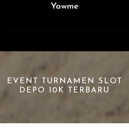
Skip
Yawme
to
content
Open
Button
EVENT TURNAMEN SLOT
DEPO 10K TERBARU