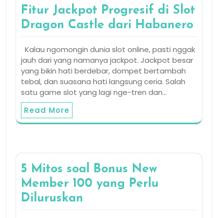
Fitur Jackpot Progresif di Slot
Dragon Castle dari Habanero
Kalau ngomongin dunia slot online, pasti nggak
jauh dari yang namanya jackpot. Jackpot besar
yang bikin hati berdebar, dompet bertambah
tebal, dan suasana hati langsung ceria. Salah
satu game slot yang lagi nge-tren dan…
Read More
5 Mitos soal Bonus New
Member 100 yang Perlu
Diluruskan