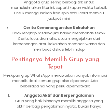
Anggota grup sering berbagi trik untuk
memaksimalkan fitur ini, seperti kapan waktu terbaik
untuk menggunakan free spin atau cara memicu
jackpot mini.
Cerita Kemenangan dan Kekalahan
Tidak lengkap rasanya jika hanya membahas teknik.
Cerita lucu, dramatis, atau mengejutkan dari
kemenangan atau kekalahan memberi warna dan
membuat diskusi lebih hidup.
Pentingnya Memilih Grup yang
Tepat
Meskipun grup WhatsApp menawarkan banyak informasi
menarik, tidak semua grup bisa dipercaya. Ada
beberapa hal yang perlu diperhatikan:
Anggota Aktif dan Berpengalaman
Grup yang baik biasanya memiliki anggota yang
aktif berbagi pengalaman nyata, bukan hanya