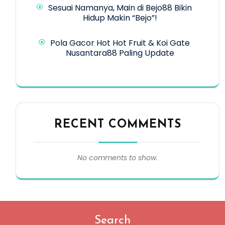
Sesuai Namanya, Main di Bejo88 Bikin
Hidup Makin “Bejo”!
Pola Gacor Hot Hot Fruit & Koi Gate
Nusantara88 Paling Update
RECENT COMMENTS
No comments to show.
Search