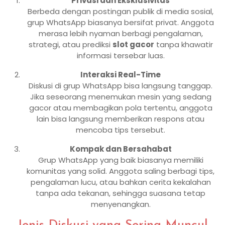
Privasi dan Eksklusivitas
Berbeda dengan postingan publik di media sosial,
grup WhatsApp biasanya bersifat privat. Anggota
merasa lebih nyaman berbagi pengalaman,
strategi, atau prediksi
slot gacor
tanpa khawatir
informasi tersebar luas.
Interaksi Real-Time
Diskusi di grup WhatsApp bisa langsung tanggap.
Jika seseorang menemukan mesin yang sedang
gacor atau membagikan pola tertentu, anggota
lain bisa langsung memberikan respons atau
mencoba tips tersebut.
Kompak dan Bersahabat
Grup WhatsApp yang baik biasanya memiliki
komunitas yang solid. Anggota saling berbagi tips,
pengalaman lucu, atau bahkan cerita kekalahan
tanpa ada tekanan, sehingga suasana tetap
menyenangkan.