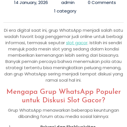
14 January, 2026
admin
0 Comments
1 category
Di era digital saat ini, grup WhatsApp menjadi salah satu
wadah favorit bagi penggemar judi online untuk berbagi
informasi, termasuk seputar
slot gacor
. Istilah ini sendiri
merujuk pada mesin slot yang sedang dalam kondisi
memberikan kemenangan lebih sering dari biasanya.
Banyak pemain percaya bahwa menemukan pola atau
strategi tertentu bisa meningkatkan peluang menang,
dan grup WhatsApp sering menjadi tempat diskusi yang
ramai soal hal ini.
Mengapa Grup WhatsApp Populer
untuk Diskusi Slot Gacor?
Grup WhatsApp menawarkan beberapa keuntungan
dibanding forum atau media sosial lainnya: