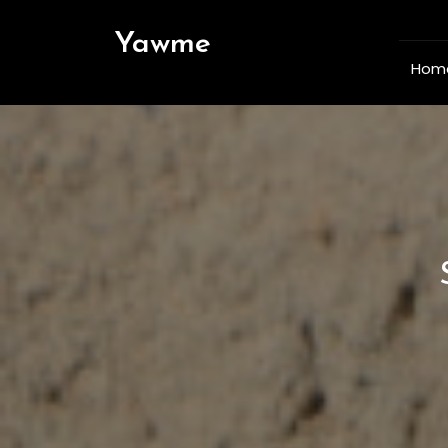
Skip
to
Yawme
content
Hom