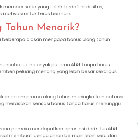
k member setia yang telah terdaftar di situs,
 motivasi untuk terus bermain.
 Tahun Menarik?
Ada beberapa alasan mengapa bonus ulang tahun
mencoba lebih banyak putaran
slot
tanpa harus
emberi peluang menang yang lebih besar sekaligus
berikan dalam promo ulang tahun meningkatkan potensi
ng merasakan sensasi bonus tanpa harus menunggu
karena pemain mendapatkan apresiasi dari situs
slot
.
esial membuat pengalaman bermain lebih seru dan