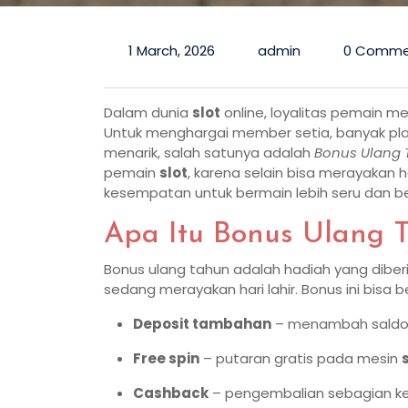
1 March, 2026
admin
0 Comme
Dalam dunia
slot
online, loyalitas pemain me
Untuk menghargai member setia, banyak p
menarik, salah satunya adalah
Bonus Ulang
pemain
slot
, karena selain bisa merayakan 
kesempatan untuk bermain lebih seru dan b
Apa Itu Bonus Ulang T
Bonus ulang tahun adalah hadiah yang diberi
sedang merayakan hari lahir. Bonus ini bisa b
Deposit tambahan
– menambah saldo b
Free spin
– putaran gratis pada mesin
Cashback
– pengembalian sebagian ker