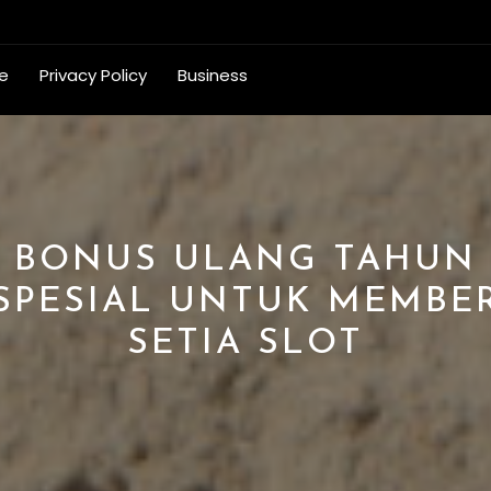
e
Privacy Policy
Business
BONUS ULANG TAHUN
SPESIAL UNTUK MEMBE
SETIA SLOT