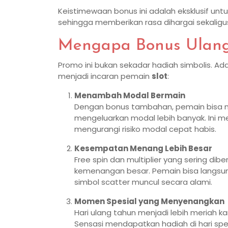
Keistimewaan bonus ini adalah eksklusif untu
sehingga memberikan rasa dihargai sekaligus
Mengapa Bonus Ulang
Promo ini bukan sekadar hadiah simbolis. 
menjadi incaran pemain
slot
:
Menambah Modal Bermain
Dengan bonus tambahan, pemain bisa 
mengeluarkan modal lebih banyak. Ini m
mengurangi risiko modal cepat habis.
Kesempatan Menang Lebih Besar
Free spin dan multiplier yang sering di
kemenangan besar. Pemain bisa langsu
simbol scatter muncul secara alami.
Momen Spesial yang Menyenangkan
Hari ulang tahun menjadi lebih meriah 
Sensasi mendapatkan hadiah di hari sp