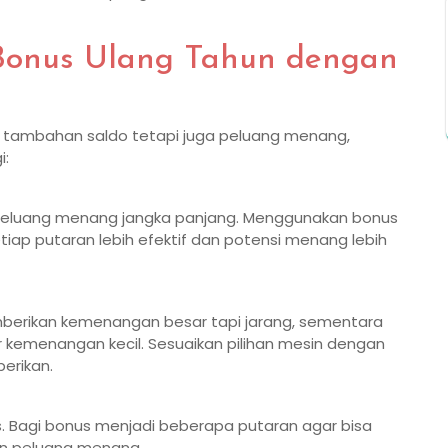
onus Ulang Tahun dengan
i tambahan saldo tetapi juga peluang menang,
i:
luang menang jangka panjang. Menggunakan bonus
iap putaran lebih efektif dan potensi menang lebih
mberikan kemenangan besar tapi jarang, sementara
r kemenangan kecil. Sesuaikan pilihan mesin dengan
erikan.
. Bagi bonus menjadi beberapa putaran agar bisa
an peluang menang.