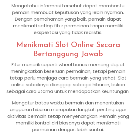
Mengetahui informasi tersebut dapat membantu
pemain membuat keputusan yang lebih nyaman.
Dengan pemahaman yang baik, pemain dapat
menikmati setiap fitur permainan tanpa memiliki
ekspektasi yang tidak realistis.
Menikmati Slot Online Secara
Bertanggung Jawab
Fitur menarik seperti wheel bonus memang dapat
meningkatkan keseruan permainan, tetapi pemain
tetap perlu menjaga cara bermain yang sehat. Slot
online sebaiknya dianggap sebagai hiburan, bukan
sebagai cara utama untuk mendapatkan keuntungan.
Mengatur batas waktu bermain dan menentukan
anggaran hiburan merupakan langkah penting agar
aktivitas bermain tetap menyenangkan. Pemain yang
memiliki kontrol diri biasanya dapat menikmati
permainan dengan lebih santai.