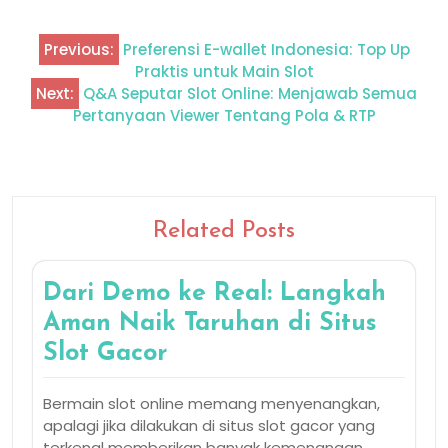
Previous:
Preferensi E-wallet Indonesia: Top Up
Post
Praktis untuk Main Slot
navigation
Next:
Q&A Seputar Slot Online: Menjawab Semua
Pertanyaan Viewer Tentang Pola & RTP
Related Posts
Dari Demo ke Real: Langkah
Aman Naik Taruhan di Situs
Slot Gacor
Bermain slot online memang menyenangkan,
apalagi jika dilakukan di situs slot gacor yang
terkenal memberikan banyak kemenangan.