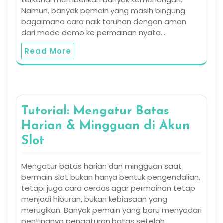
Namun, banyak pemain yang masih bingung
bagaimana cara naik taruhan dengan aman
dari mode demo ke permainan nyata.…
Read More
Tutorial: Mengatur Batas
Harian & Mingguan di Akun
Slot
Mengatur batas harian dan mingguan saat
bermain slot bukan hanya bentuk pengendalian,
tetapi juga cara cerdas agar permainan tetap
menjadi hiburan, bukan kebiasaan yang
merugikan. Banyak pemain yang baru menyadari
pentingnya pengaturan batas setelah