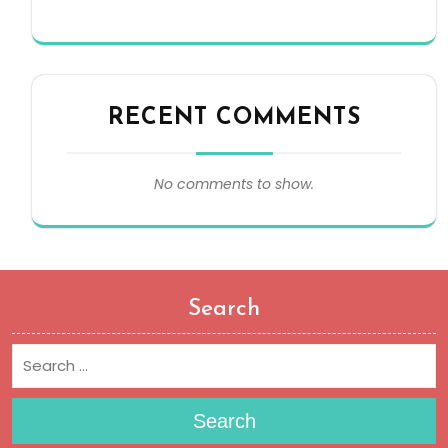
RECENT COMMENTS
No comments to show.
Search
Search