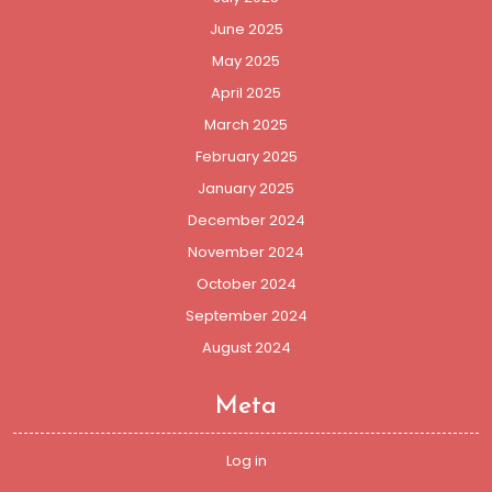
June 2025
May 2025
April 2025
March 2025
February 2025
January 2025
December 2024
November 2024
October 2024
September 2024
August 2024
Meta
Log in