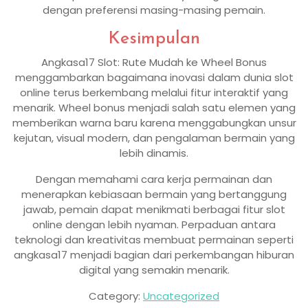
dengan preferensi masing-masing pemain.
Kesimpulan
Angkasa17 Slot: Rute Mudah ke Wheel Bonus
menggambarkan bagaimana inovasi dalam dunia slot
online terus berkembang melalui fitur interaktif yang
menarik. Wheel bonus menjadi salah satu elemen yang
memberikan warna baru karena menggabungkan unsur
kejutan, visual modern, dan pengalaman bermain yang
lebih dinamis.
Dengan memahami cara kerja permainan dan
menerapkan kebiasaan bermain yang bertanggung
jawab, pemain dapat menikmati berbagai fitur slot
online dengan lebih nyaman. Perpaduan antara
teknologi dan kreativitas membuat permainan seperti
angkasa17 menjadi bagian dari perkembangan hiburan
digital yang semakin menarik.
Category:
Uncategorized