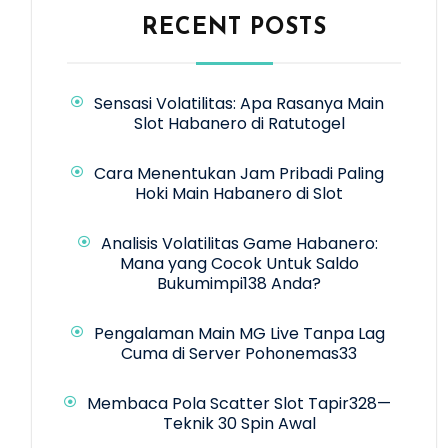
RECENT POSTS
Sensasi Volatilitas: Apa Rasanya Main
Slot Habanero di Ratutogel
Cara Menentukan Jam Pribadi Paling
Hoki Main Habanero di Slot
Analisis Volatilitas Game Habanero:
Mana yang Cocok Untuk Saldo
Bukumimpi138 Anda?
Pengalaman Main MG Live Tanpa Lag
Cuma di Server Pohonemas33
Membaca Pola Scatter Slot Tapir328—
Teknik 30 Spin Awal